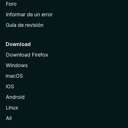
i
Foro
s
n
Informar de un error
i
Guía de revisión
c
i
o
Download
d
Download Firefox
e
Windows
M
o
macOS
z
iOS
i
l
Android
l
Linux
a
All