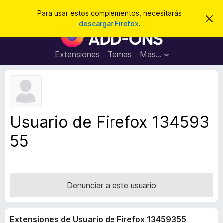
B
Iniciar sesión
Para usar estos complementos, necesitarás
I
u
descargar Firefox
.
g
B
s
n
u
o
c
r
s
Extensiones
Temas
Más...
a
a
c
r
r
e
a
s
d
t
e
o
a
r
v
Usuario de Firefox 134593
i
d
s
55
e
o
c
o
m
p
Denunciar a este usuario
l
e
Extensiones de Usuario de Firefox 13459355
m