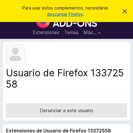
B
Iniciar sesión
Para usar estos complementos, necesitarás
I
u
descargar Firefox
.
g
B
s
n
u
o
c
r
s
Extensiones
Temas
Más...
a
a
c
r
r
e
a
s
d
t
e
o
a
r
v
Usuario de Firefox 133725
i
d
s
58
e
o
c
o
m
p
Denunciar a este usuario
l
e
Extensiones de Usuario de Firefox 13372558
m