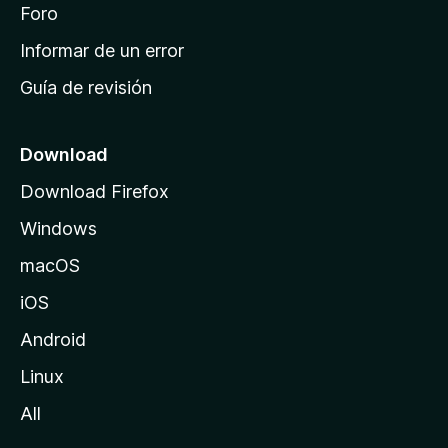
i
Foro
s
n
Informar de un error
i
Guía de revisión
c
i
o
Download
d
Download Firefox
e
Windows
M
o
macOS
z
iOS
i
l
Android
l
Linux
a
All