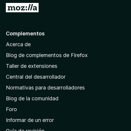
e
I
n
r
t
a
o
l
Complementos
s
a
p
Acerca de
p
a
á
r
Blog de complementos de Firefox
a
g
Taller de extensiones
F
i
i
Central del desarrollador
n
r
a
Normativas para desarrolladores
e
d
f
Blog de la comunidad
e
o
i
Foro
x
n
Informar de un error
i
Guía de revisión