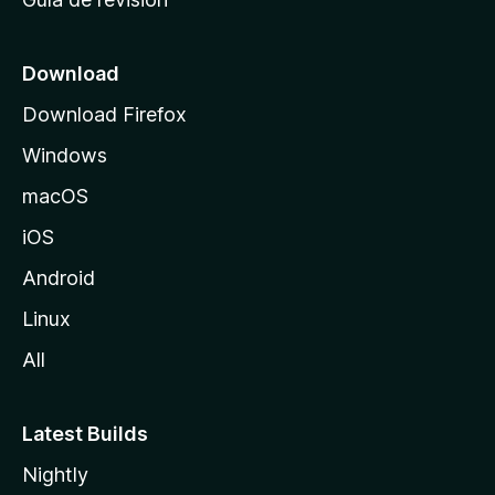
c
i
o
Download
d
Download Firefox
e
Windows
M
o
macOS
z
iOS
i
l
Android
l
Linux
a
All
Latest Builds
Nightly