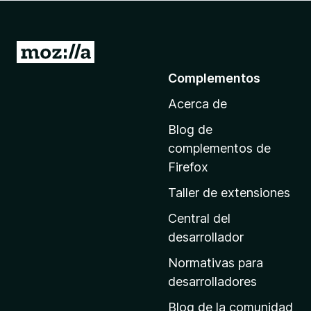
e
n
t
I
o
r
Complementos
s
a
p
Acerca de
l
a
a
r
Blog de
p
a
complementos de
F
á
Firefox
i
g
Taller de extensiones
r
i
e
n
Central del
f
a
desarrollador
o
d
x
Normativas para
e
desarrolladores
i
Blog de la comunidad