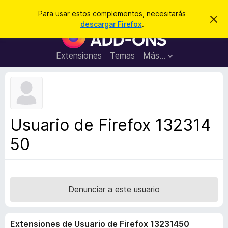
B
Iniciar sesión
Para usar estos complementos, necesitarás
I
u
descargar Firefox
.
g
B
s
n
u
o
c
r
s
Extensiones
Temas
Más...
a
a
c
r
r
e
a
s
d
t
e
o
a
r
v
Usuario de Firefox 132314
i
d
s
50
e
o
c
o
m
p
Denunciar a este usuario
l
e
Extensiones de Usuario de Firefox 13231450
m