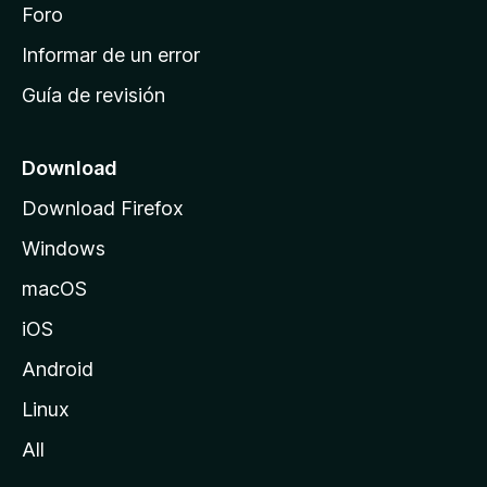
i
Foro
s
n
Informar de un error
i
Guía de revisión
c
i
o
Download
d
Download Firefox
e
Windows
M
o
macOS
z
iOS
i
l
Android
l
Linux
a
All