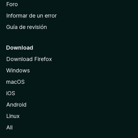
i
Foro
s
n
Informar de un error
i
Guía de revisión
c
i
o
Download
d
Download Firefox
e
Windows
M
o
macOS
z
iOS
i
l
Android
l
Linux
a
All