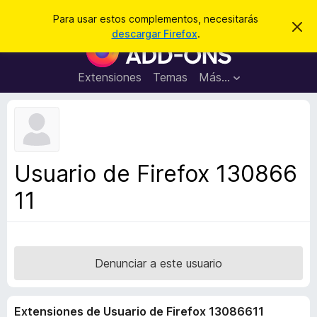
B
Iniciar sesión
Para usar estos complementos, necesitarás
I
u
descargar Firefox
.
g
B
s
n
u
o
c
r
s
Extensiones
Temas
Más...
a
a
c
r
r
e
a
s
d
t
e
o
a
r
v
Usuario de Firefox 130866
i
d
s
11
e
o
c
o
m
p
Denunciar a este usuario
l
e
Extensiones de Usuario de Firefox 13086611
m