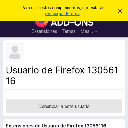
B
Iniciar sesión
Para usar estos complementos, necesitarás
I
u
descargar Firefox
.
g
B
s
n
u
o
c
r
s
Extensiones
Temas
Más...
a
a
c
r
r
e
a
s
d
t
e
o
a
r
v
Usuario de Firefox 130561
i
d
s
16
e
o
c
o
m
p
Denunciar a este usuario
l
e
Extensiones de Usuario de Firefox 13056116
m