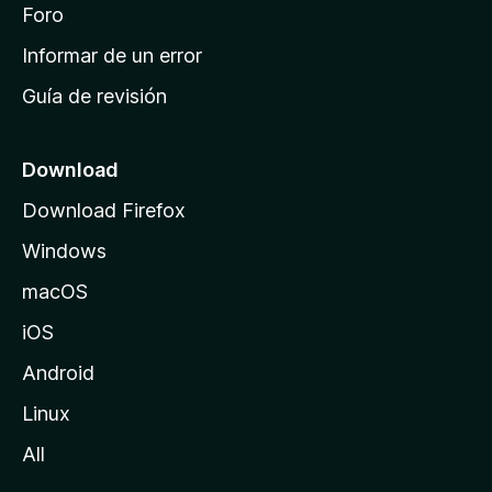
i
Foro
s
n
Informar de un error
i
Guía de revisión
c
i
o
Download
d
Download Firefox
e
Windows
M
o
macOS
z
iOS
i
l
Android
l
Linux
a
All