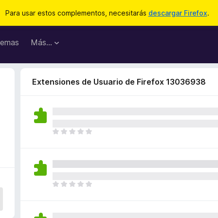
Para usar estos complementos, necesitarás
descargar Firefox
.
emas
Más...
Extensiones de Usuario de Firefox 13036938
T
o
d
a
v
í
T
a
o
n
d
o
a