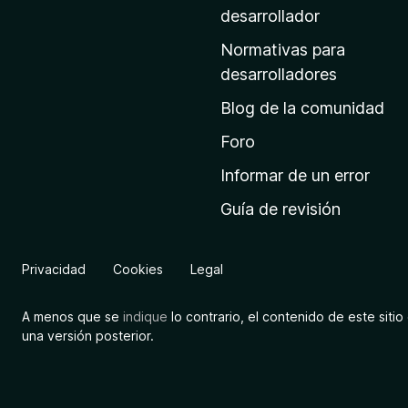
a
desarrollador
d
Normativas para
e
desarrolladores
i
Blog de la comunidad
n
i
Foro
c
Informar de un error
i
Guía de revisión
o
d
e
Privacidad
Cookies
Legal
M
o
A menos que se
indique
lo contrario, el contenido de este sitio 
z
una versión posterior.
i
l