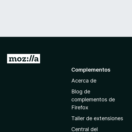
I
r
Complementos
a
Acerca de
l
a
Blog de
p
complementos de
á
Firefox
g
Taller de extensiones
i
n
Central del