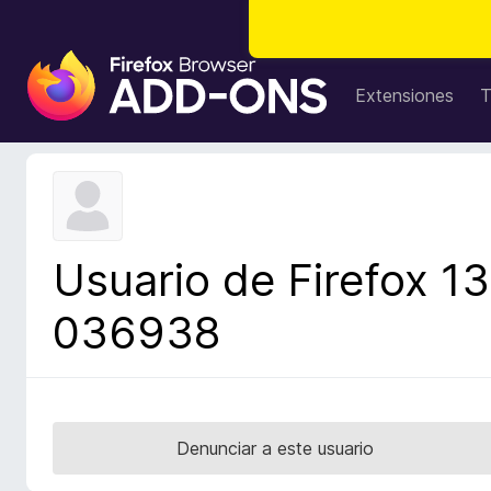
B
u
Extensiones
T
s
c
a
d
o
r
Usuario de Firefox 13
d
e
036938
c
o
m
p
l
Denunciar a este usuario
e
m