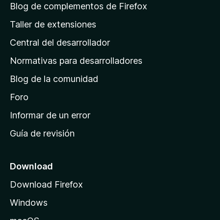
á
l
Blog de complementos de Firefox
o
o
g
n
Taller de extensiones
r
e
i
a
s
Central del desarrollador
n
c
i
a
Normativas para desarrolladores
o
d
n
Blog de la comunidad
e
e
i
Foro
s
n
Informar de un error
i
Guía de revisión
c
i
o
Download
d
Download Firefox
e
Windows
M
o