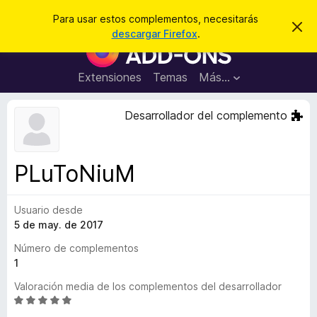
B
Iniciar sesión
Para usar estos complementos, necesitarás
I
u
descargar Firefox
.
g
B
s
n
u
o
c
r
s
Extensiones
Temas
Más...
a
a
c
r
r
e
a
Desarrollador del complemento
s
d
t
e
o
a
r
v
PLuToNiuM
i
d
s
e
o
Usuario desde
c
5 de may. de 2017
o
m
Número de complementos
p
1
l
Valoración media de los complementos del desarrollador
e
S
m
e