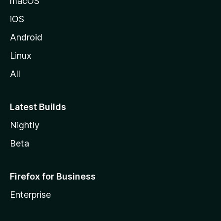
macOS
z
iOS
i
l
Android
l
Linux
a
All
Latest Builds
Nightly
Beta
Firefox for Business
Enterprise