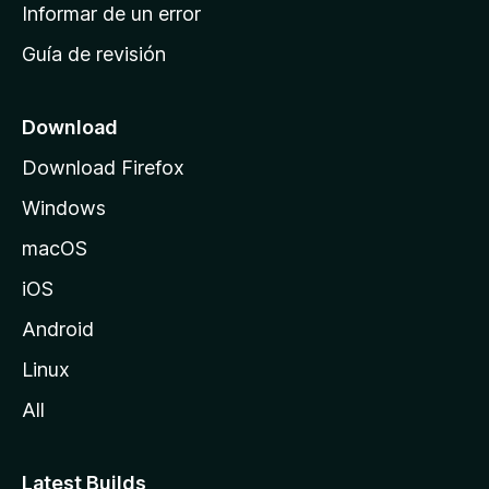
n
Informar de un error
i
Guía de revisión
c
i
o
Download
d
Download Firefox
e
Windows
M
o
macOS
z
iOS
i
l
Android
l
Linux
a
All
Latest Builds