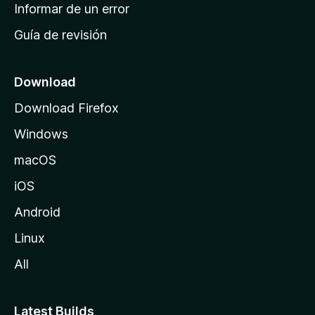
n
Informar de un error
i
Guía de revisión
c
i
o
Download
d
Download Firefox
e
Windows
M
o
macOS
z
iOS
i
l
Android
l
Linux
a
All
Latest Builds