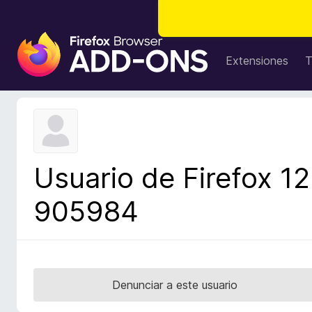
B
u
Extensiones
T
s
c
a
d
o
r
Usuario de Firefox 12
d
e
905984
c
o
m
p
l
Denunciar a este usuario
e
m