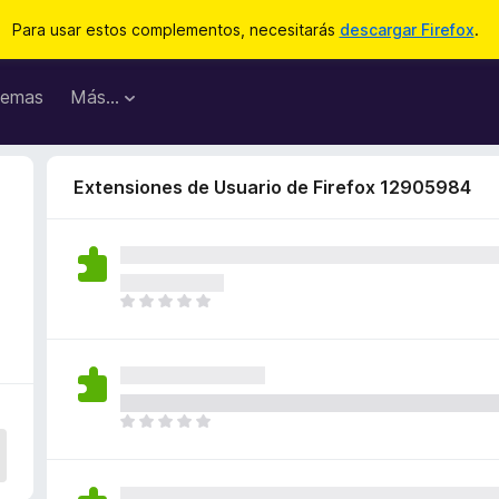
Para usar estos complementos, necesitarás
descargar Firefox
.
emas
Más...
Extensiones de Usuario de Firefox 12905984
T
o
d
a
v
í
T
a
o
n
d
o
a