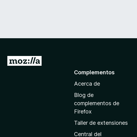
I
r
Complementos
a
Acerca de
l
a
Blog de
p
complementos de
á
Firefox
g
Taller de extensiones
i
n
Central del