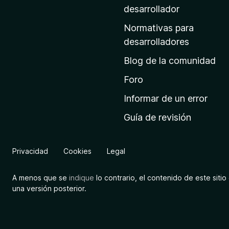
a
desarrollador
d
Normativas para
e
desarrolladores
i
Blog de la comunidad
n
i
Foro
c
Informar de un error
i
Guía de revisión
o
d
e
Privacidad
Cookies
Legal
M
o
A menos que se
indique
lo contrario, el contenido de este sitio 
z
una versión posterior.
i
l