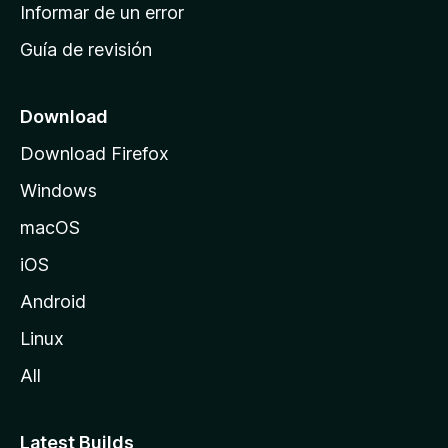
n
Informar de un error
i
Guía de revisión
c
i
o
Download
d
Download Firefox
e
Windows
M
o
macOS
z
iOS
i
l
Android
l
Linux
a
All
Latest Builds