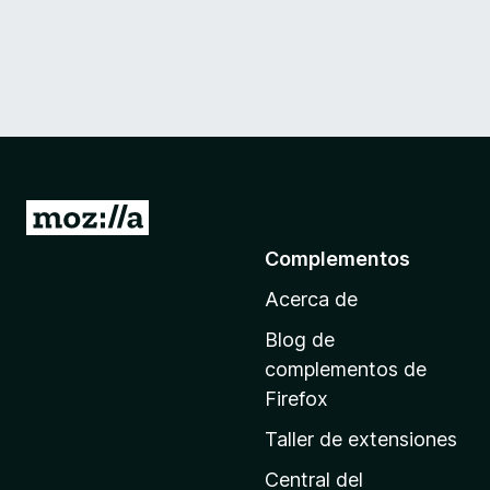
I
r
Complementos
a
Acerca de
l
a
Blog de
p
complementos de
á
Firefox
g
Taller de extensiones
i
n
Central del