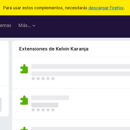
Para usar estos complementos, necesitarás
descargar Firefox
.
emas
Más...
Extensiones de Kelvin Karanja
T
o
d
a
v
í
T
a
o
n
d
o
a