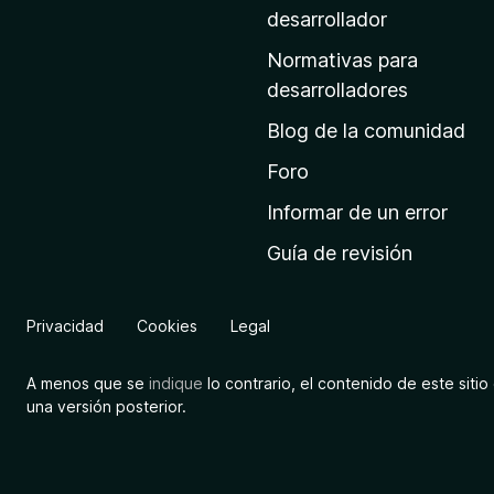
a
desarrollador
d
Normativas para
e
desarrolladores
i
Blog de la comunidad
n
i
Foro
c
Informar de un error
i
Guía de revisión
o
d
e
Privacidad
Cookies
Legal
M
o
A menos que se
indique
lo contrario, el contenido de este sitio 
z
una versión posterior.
i
l