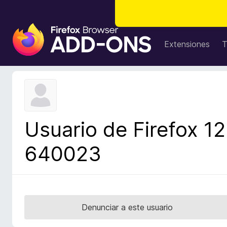
B
u
Extensiones
T
s
c
a
d
o
r
Usuario de Firefox 12
d
e
640023
c
o
m
p
l
Denunciar a este usuario
e
m