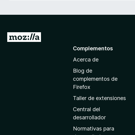
e
n
t
o
s
I
p
r
Complementos
a
a
r
Acerca de
l
a
a
F
Blog de
p
i
complementos de
r
á
Firefox
e
g
Taller de extensiones
f
i
o
n
Central del
x
a
desarrollador
d
Normativas para
e