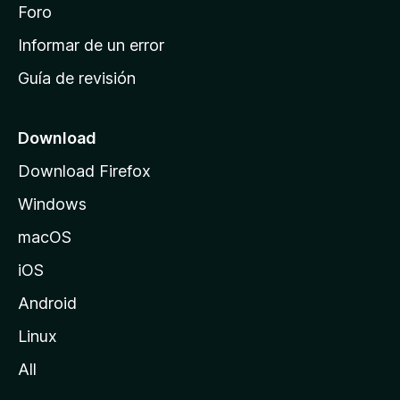
i
Foro
s
n
Informar de un error
i
Guía de revisión
c
i
o
Download
d
Download Firefox
e
Windows
M
o
macOS
z
iOS
i
l
Android
l
Linux
a
All