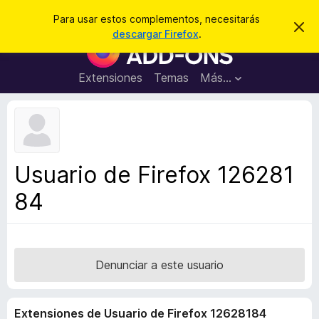
B
Iniciar sesión
Para usar estos complementos, necesitarás
I
u
descargar Firefox
.
g
B
s
n
u
o
c
r
s
Extensiones
Temas
Más...
a
a
c
r
r
e
a
s
d
t
e
o
a
r
v
Usuario de Firefox 126281
i
d
s
84
e
o
c
o
m
p
Denunciar a este usuario
l
e
Extensiones de Usuario de Firefox 12628184
m