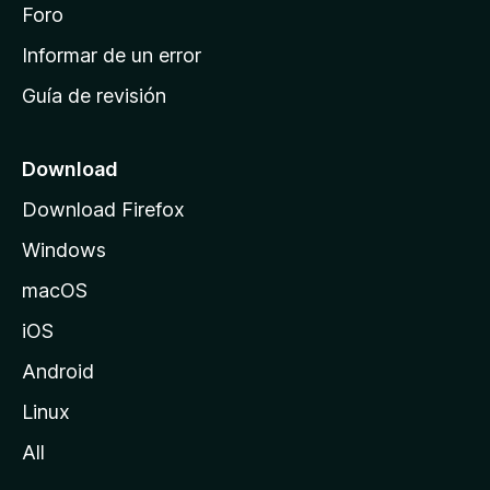
i
Foro
s
n
Informar de un error
i
Guía de revisión
c
i
o
Download
d
Download Firefox
e
Windows
M
o
macOS
z
iOS
i
l
Android
l
Linux
a
All