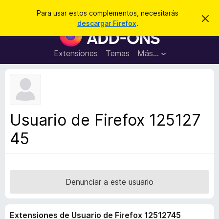
B
Iniciar sesión
Para usar estos complementos, necesitarás
I
u
descargar Firefox
.
g
B
s
n
u
o
c
r
s
Extensiones
Temas
Más...
a
a
c
r
r
e
a
s
d
t
e
o
a
r
v
Usuario de Firefox 125127
i
d
s
45
e
o
c
o
m
p
Denunciar a este usuario
l
e
Extensiones de Usuario de Firefox 12512745
m