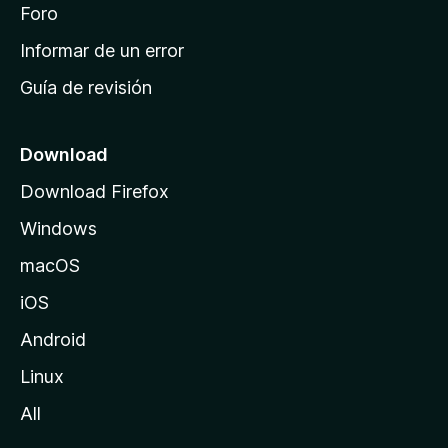
i
Foro
s
n
Informar de un error
i
Guía de revisión
c
i
o
Download
d
Download Firefox
e
Windows
M
o
macOS
z
iOS
i
l
Android
l
Linux
a
All