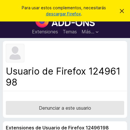
B
Iniciar sesión
Para usar estos complementos, necesitarás
I
u
descargar Firefox
.
g
B
s
n
u
o
c
r
s
Extensiones
Temas
Más...
a
a
c
r
r
e
a
s
d
t
e
o
a
r
v
Usuario de Firefox 124961
i
d
s
98
e
o
c
o
m
p
Denunciar a este usuario
l
e
Extensiones de Usuario de Firefox 12496198
m