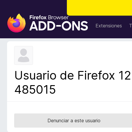
B
u
Extensiones
T
s
c
a
d
o
r
Usuario de Firefox 12
d
e
485015
c
o
m
p
l
Denunciar a este usuario
e
m