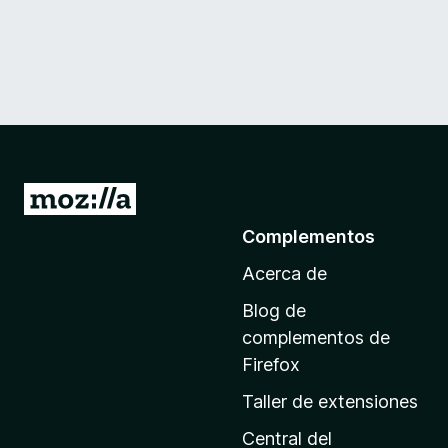
I
r
Complementos
a
Acerca de
l
a
Blog de
p
complementos de
á
Firefox
g
Taller de extensiones
i
n
Central del