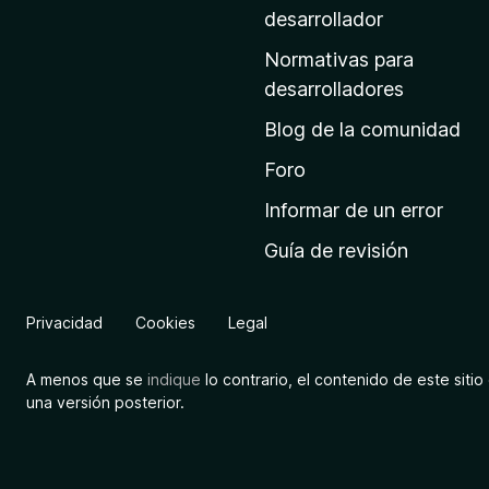
a
desarrollador
d
Normativas para
e
desarrolladores
i
Blog de la comunidad
n
i
Foro
c
Informar de un error
i
Guía de revisión
o
d
e
Privacidad
Cookies
Legal
M
o
A menos que se
indique
lo contrario, el contenido de este sitio 
z
una versión posterior.
i
l