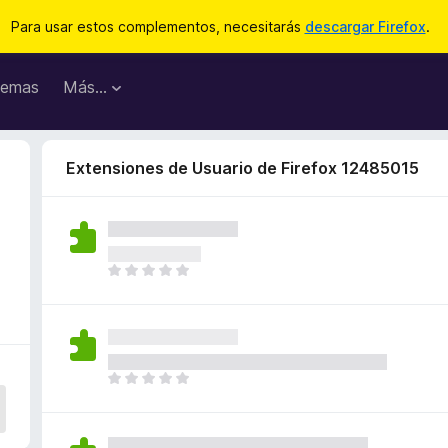
Para usar estos complementos, necesitarás
descargar Firefox
.
emas
Más...
Extensiones de Usuario de Firefox 12485015
T
o
d
a
v
í
T
a
o
n
d
o
a