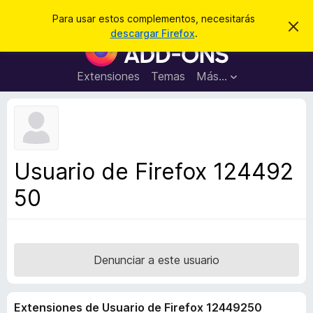
B
Iniciar sesión
Para usar estos complementos, necesitarás
I
u
descargar Firefox
.
g
B
s
n
u
o
c
r
s
Extensiones
Temas
Más...
a
a
c
r
r
e
a
s
d
t
e
o
a
r
v
Usuario de Firefox 124492
i
d
s
50
e
o
c
o
m
p
Denunciar a este usuario
l
e
Extensiones de Usuario de Firefox 12449250
m