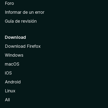
i
Foro
s
n
Informar de un error
i
Guía de revisión
c
i
o
Download
d
Download Firefox
e
Windows
M
o
macOS
z
iOS
i
l
Android
l
Linux
a
All