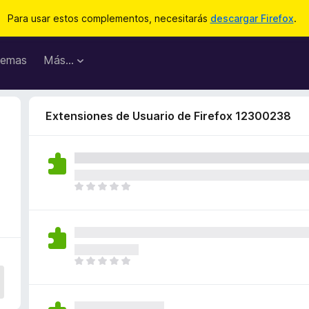
Para usar estos complementos, necesitarás
descargar Firefox
.
emas
Más...
Extensiones de Usuario de Firefox 12300238
T
o
d
a
v
í
T
a
o
n
d
o
a