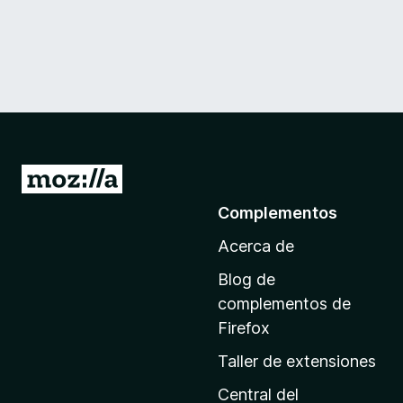
I
r
Complementos
a
Acerca de
l
a
Blog de
p
complementos de
á
Firefox
g
Taller de extensiones
i
n
Central del