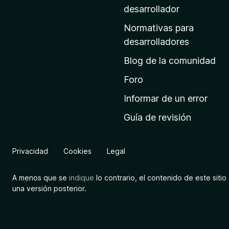
a
desarrollador
d
Normativas para
e
desarrolladores
i
Blog de la comunidad
n
i
Foro
c
Informar de un error
i
Guía de revisión
o
d
e
Privacidad
Cookies
Legal
M
o
A menos que se
indique
lo contrario, el contenido de este sitio 
z
una versión posterior.
i
l