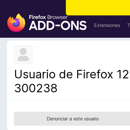
B
u
Extensiones
T
s
c
a
d
o
r
Usuario de Firefox 12
d
e
300238
c
o
m
p
l
Denunciar a este usuario
e
m