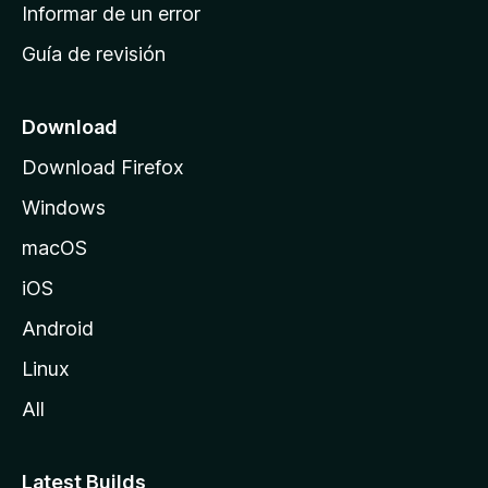
n
Informar de un error
i
Guía de revisión
c
i
o
Download
d
Download Firefox
e
Windows
M
o
macOS
z
iOS
i
l
Android
l
Linux
a
All
Latest Builds