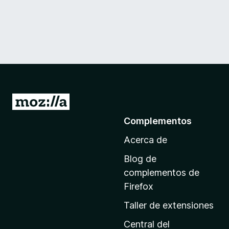
I
r
Complementos
a
Acerca de
l
a
Blog de
p
complementos de
á
Firefox
g
Taller de extensiones
i
n
Central del