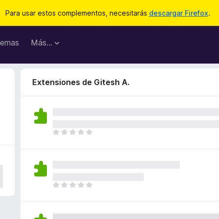
Para usar estos complementos, necesitarás
descargar Firefox
.
emas
Más...
Extensiones de Gitesh A.
T
o
d
a
v
í
T
a
o
n
d
o
a