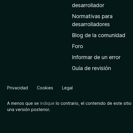
a
desarrollador
d
Normativas para
e
desarrolladores
i
Blog de la comunidad
n
i
Foro
c
Informar de un error
i
Guía de revisión
o
d
e
Privacidad
Cookies
Legal
M
o
A menos que se
indique
lo contrario, el contenido de este sitio 
z
una versión posterior.
i
l