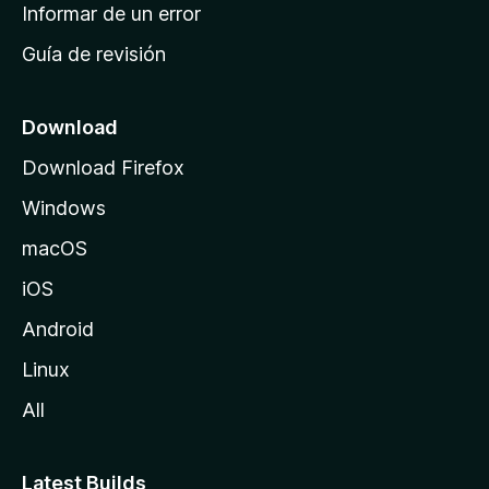
n
Informar de un error
i
Guía de revisión
c
i
o
Download
d
Download Firefox
e
Windows
M
o
macOS
z
iOS
i
l
Android
l
Linux
a
All
Latest Builds