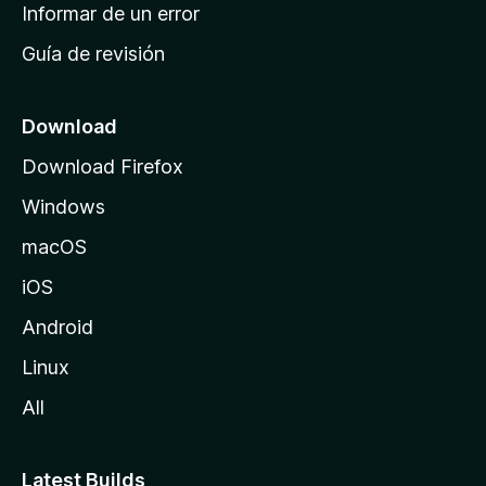
n
Informar de un error
i
Guía de revisión
c
i
o
Download
d
Download Firefox
e
Windows
M
o
macOS
z
iOS
i
l
Android
l
Linux
a
All
Latest Builds