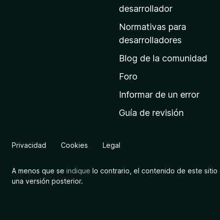
a
desarrollador
d
Normativas para
e
desarrolladores
i
Blog de la comunidad
n
i
Foro
c
Informar de un error
i
Guía de revisión
o
d
e
Privacidad
Cookies
Legal
M
o
A menos que se
indique
lo contrario, el contenido de este sitio 
z
una versión posterior.
i
l