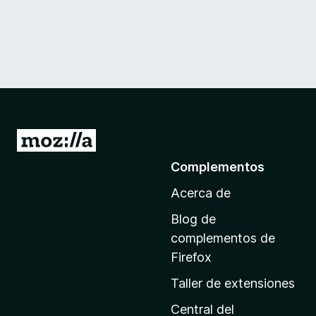
I
r
Complementos
a
Acerca de
l
a
Blog de
p
complementos de
á
Firefox
g
Taller de extensiones
i
n
Central del