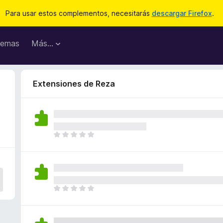
Para usar estos complementos, necesitarás
descargar Firefox
.
emas
Más...
Extensiones de Reza
T
o
d
a
v
í
T
a
o
n
d
o
a