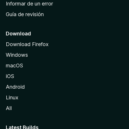
n
Informar de un error
i
Guía de revisión
c
i
o
Download
d
Download Firefox
e
Windows
M
o
macOS
z
iOS
i
l
Android
l
Linux
a
All
Latest Builds