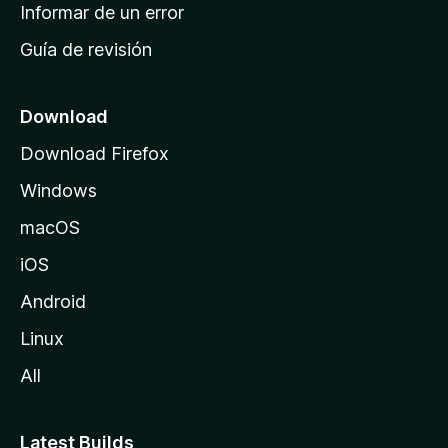
n
Informar de un error
i
Guía de revisión
c
i
o
Download
d
Download Firefox
e
Windows
M
o
macOS
z
iOS
i
l
Android
l
Linux
a
All
Latest Builds