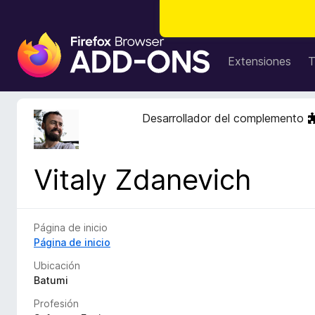
B
u
Extensiones
T
s
c
a
Desarrollador del complemento
d
o
r
Vitaly Zdanevich
d
e
c
o
Página de inicio
m
Página de inicio
p
Ubicación
l
Batumi
e
Profesión
m