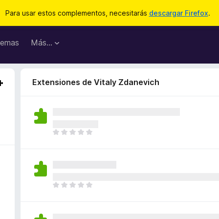
Para usar estos complementos, necesitarás
descargar Firefox
.
emas
Más...
Extensiones de Vitaly Zdanevich
T
o
d
a
v
í
T
a
o
n
d
o
a