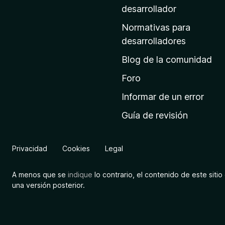
a
desarrollador
d
Normativas para
e
desarrolladores
i
Blog de la comunidad
n
i
Foro
c
Informar de un error
i
Guía de revisión
o
d
e
Privacidad
Cookies
Legal
M
o
A menos que se
indique
lo contrario, el contenido de este sitio 
z
una versión posterior.
i
l