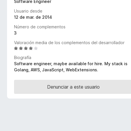
Software Engineer
e
Usuario desde
n
12 de mar. de 2014
t
o
Número de complementos
s
3
p
Valoración media de los complementos del desarrollador
a
S
r
e
Biografía
a
v
Software engineer, maybe available for hire. My stack is
a
F
Golang, AWS, JavaScript, WebExtensions.
l
i
o
r
r
Denunciar a este usuario
e
ó
f
c
o
o
x
n
4
d
e