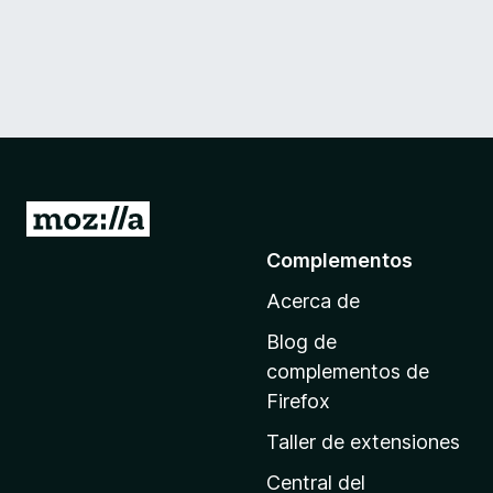
I
r
Complementos
a
Acerca de
l
a
Blog de
p
complementos de
á
Firefox
g
Taller de extensiones
i
n
Central del