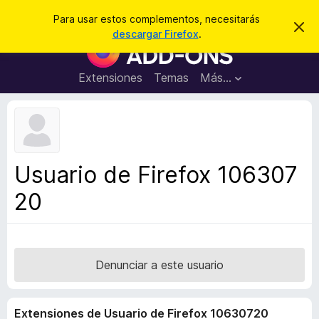
B
Iniciar sesión
Para usar estos complementos, necesitarás
I
u
descargar Firefox
.
g
B
s
n
u
o
c
r
s
Extensiones
Temas
Más...
a
a
c
r
r
e
a
s
d
t
e
o
a
r
v
Usuario de Firefox 106307
i
d
s
20
e
o
c
o
m
p
Denunciar a este usuario
l
e
Extensiones de Usuario de Firefox 10630720
m