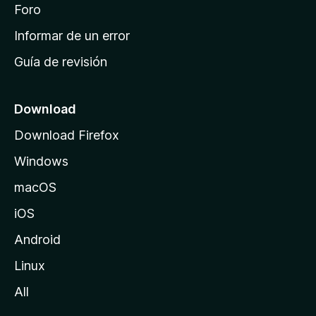
i
Foro
s
n
Informar de un error
i
Guía de revisión
c
i
o
Download
d
Download Firefox
e
Windows
M
o
macOS
z
iOS
i
l
Android
l
Linux
a
All