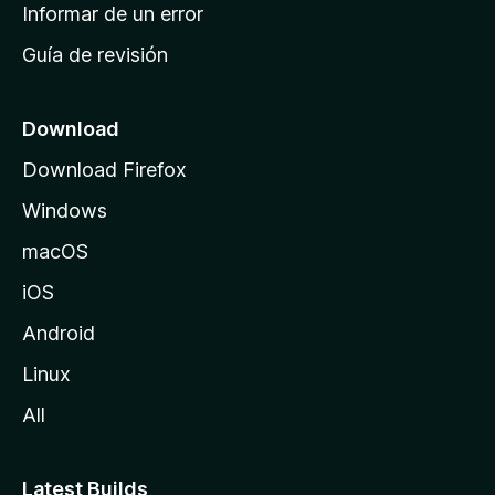
n
Informar de un error
i
Guía de revisión
c
i
o
Download
d
Download Firefox
e
Windows
M
o
macOS
z
iOS
i
l
Android
l
Linux
a
All
Latest Builds