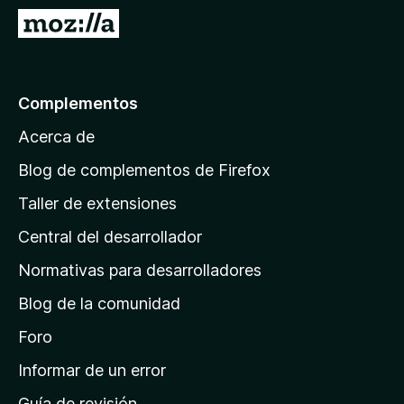
e
I
n
r
t
a
o
l
Complementos
s
a
p
Acerca de
p
a
á
r
Blog de complementos de Firefox
a
g
Taller de extensiones
F
i
i
Central del desarrollador
n
r
a
Normativas para desarrolladores
e
d
f
Blog de la comunidad
e
o
i
Foro
x
n
Informar de un error
i
Guía de revisión