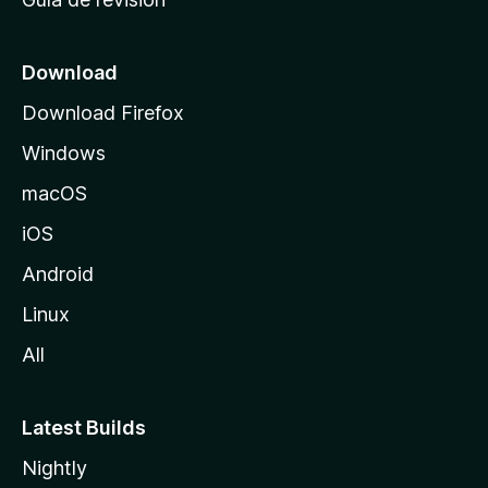
c
i
o
Download
d
Download Firefox
e
Windows
M
o
macOS
z
iOS
i
l
Android
l
Linux
a
All
Latest Builds
Nightly