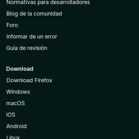
Normativas para desarrolladores
d
Blog de la comunidad
e
i
Foro
n
Informar de un error
i
Guía de revisión
c
i
o
Download
d
Download Firefox
e
Windows
M
o
macOS
z
iOS
i
l
Android
l
Linux