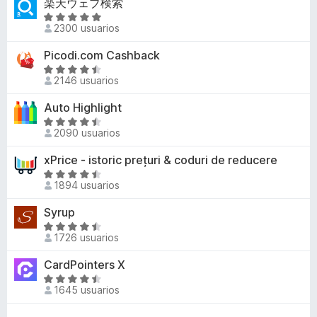
楽天ウェブ検索
r
d
a
n
ó
S
e
l
4
2300 usuarios
c
e
5
o
,
o
v
Picodi.com Cashback
r
5
n
a
ó
S
d
4
l
2146 usuarios
c
e
e
,
o
o
v
5
Auto Highlight
1
r
n
a
d
ó
S
4
l
2090 usuarios
e
c
e
,
o
5
o
v
xPrice - istoric prețuri & coduri de reducere
4
r
n
a
d
ó
S
5
l
1894 usuarios
e
c
e
d
o
5
o
v
Syrup
e
r
n
a
5
ó
S
4
l
1726 usuarios
c
e
,
o
o
v
CardPointers X
7
r
n
a
d
ó
S
4
l
1645 usuarios
e
c
e
,
o
5
o
v
5