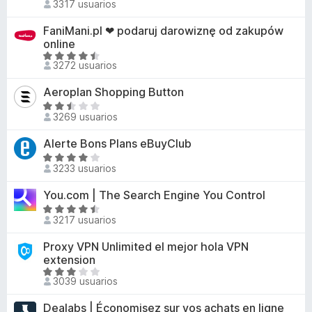
4
l
3317 usuarios
e
c
e
,
o
5
o
v
FaniMani.pl ❤ podaruj darowiznę od zakupów
1
r
n
a
online
d
ó
3
l
S
e
c
3272 usuarios
,
o
e
5
o
2
r
v
n
Aeroplan Shopping Button
d
ó
a
4
S
e
c
l
3269 usuarios
,
e
5
o
o
8
v
n
Alerte Bons Plans eBuyClub
r
d
a
3
S
ó
e
l
3233 usuarios
,
e
c
5
o
8
v
o
You.com | The Search Engine You Control
r
d
a
n
ó
S
e
l
4
3217 usuarios
c
e
5
o
,
o
v
Proxy VPN Unlimited el mejor hola VPN
r
3
n
a
extension
ó
d
2
l
S
c
e
3039 usuarios
,
o
e
o
5
5
r
v
n
Dealabs | Économisez sur vos achats en ligne