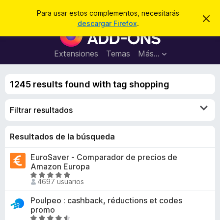
B
Iniciar sesión
Para usar estos complementos, necesitarás
I
u
descargar Firefox
.
g
B
s
n
u
o
c
r
s
Extensiones
Temas
Más...
a
a
c
r
r
e
a
s
1245 results found with tag shopping
d
t
e
o
a
Filtrar resultados
r
v
i
d
s
e
Resultados de la búsqueda
o
c
EuroSaver - Comparador de precios de
o
Amazon Europa
m
S
p
4697 usuarios
e
l
v
Poulpeo : cashback, réductions et codes
e
a
promo
m
l
S