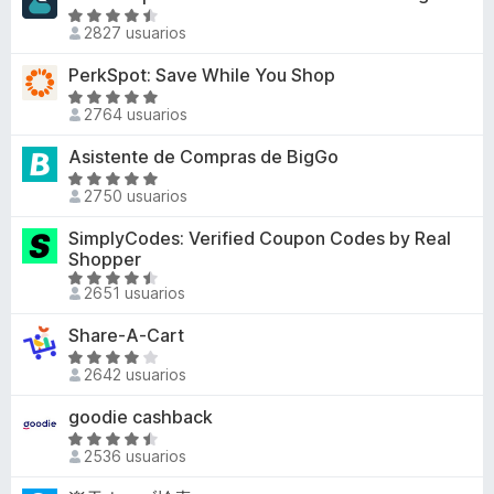
d
ó
a
4
S
e
c
l
2827 usuarios
d
e
5
o
o
e
v
n
PerkSpot: Save While You Shop
r
5
a
4
S
ó
l
2764 usuarios
,
e
c
o
4
v
o
Asistente de Compras de BigGo
r
d
a
n
ó
S
e
l
3
2750 usuarios
c
e
5
o
,
o
v
SimplyCodes: Verified Coupon Codes by Real
r
2
n
a
Shopper
ó
d
4
l
S
c
e
2651 usuarios
,
o
e
o
5
7
r
v
n
Share-A-Cart
d
ó
a
5
S
e
c
l
2642 usuarios
d
e
5
o
o
e
v
n
goodie cashback
r
5
a
4
S
ó
l
2536 usuarios
,
e
c
o
9
v
o