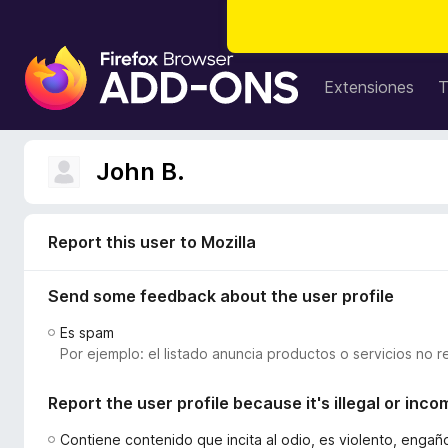
B
u
Extensiones
T
s
c
a
John B.
d
o
r
Report this user to Mozilla
d
e
Send some feedback about the user profile
c
o
Es spam
m
Por ejemplo: el listado anuncia productos o servicios no r
p
l
Report the user profile because it's illegal or inco
e
m
Contiene contenido que incita al odio, es violento, enga