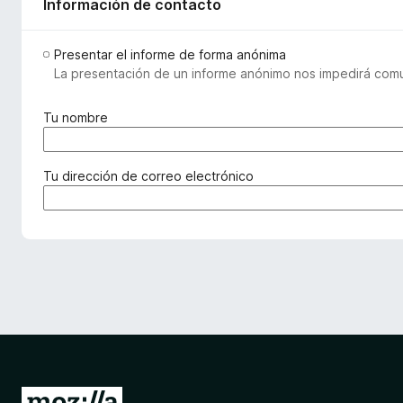
Información de contacto
Presentar el informe de forma anónima
La presentación de un informe anónimo nos impedirá comu
(
Tu nombre
r
e
q
(
Tu dirección de correo electrónico
u
r
e
e
r
q
i
u
d
e
o
r
)
i
d
o
)
I