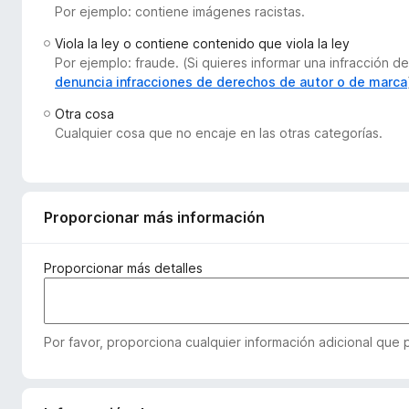
Por ejemplo: contiene imágenes racistas.
e
n
Viola la ley o contiene contenido que viola la ley
t
Por ejemplo: fraude. (Si quieres informar una infracción
o
denuncia infracciones de derechos de autor o de marca
s
Otra cosa
p
Cualquier cosa que no encaje en las otras categorías.
a
r
a
F
Proporcionar más información
i
r
Proporcionar más detalles
e
f
o
Por favor, proporciona cualquier información adicional que
x