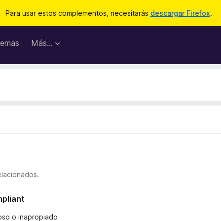
Para usar estos complementos, necesitarás
descargar Firefox
.
emas
Más...
elacionados.
mpliant
ñoso o inapropiado