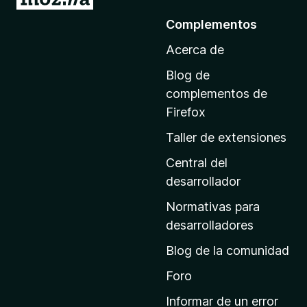
r
Complementos
a
Acerca de
l
a
Blog de
p
complementos de
á
Firefox
g
Taller de extensiones
i
n
Central del
a
desarrollador
d
Normativas para
e
desarrolladores
i
Blog de la comunidad
n
i
Foro
c
Informar de un error