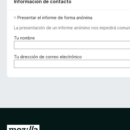
Información de contacto
Presentar el informe de forma anónima
La presentación de un informe anónimo nos impedirá comuni
(
Tu nombre
r
e
q
(
Tu dirección de correo electrónico
u
r
e
e
r
q
i
u
d
e
o
r
)
i
d
o
)
I