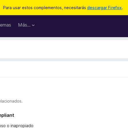
Para usar estos complementos, necesitarás
descargar Firefox
.
emas
Más...
elacionados.
mpliant
ñoso o inapropiado