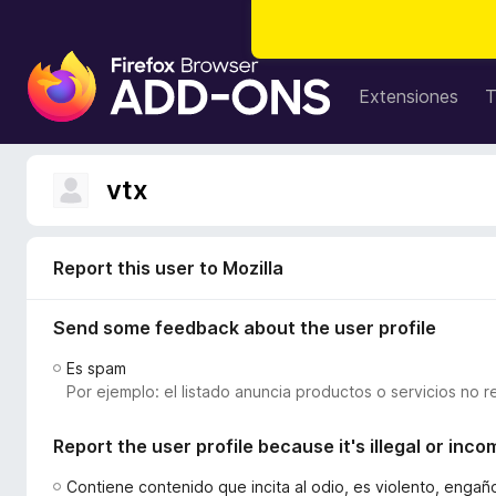
B
u
Extensiones
T
s
c
a
vtx
d
o
r
Report this user to Mozilla
d
e
Send some feedback about the user profile
c
o
Es spam
m
Por ejemplo: el listado anuncia productos o servicios no r
p
l
Report the user profile because it's illegal or inco
e
m
Contiene contenido que incita al odio, es violento, enga