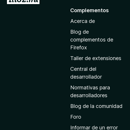
r
Complementos
a
Acerca de
l
a
Blog de
p
complementos de
á
Firefox
g
Taller de extensiones
i
n
Central del
a
desarrollador
d
Normativas para
e
desarrolladores
i
Blog de la comunidad
n
i
Foro
c
Informar de un error