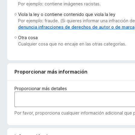
Por ejemplo: contiene imágenes racistas.
e
n
Viola la ley o contiene contenido que viola la ley
t
Por ejemplo: fraude. (Si quieres informar una infracción
o
denuncia infracciones de derechos de autor o de marca
s
Otra cosa
p
Cualquier cosa que no encaje en las otras categorías.
a
r
a
F
Proporcionar más información
i
r
Proporcionar más detalles
e
f
o
Por favor, proporciona cualquier información adicional que
x