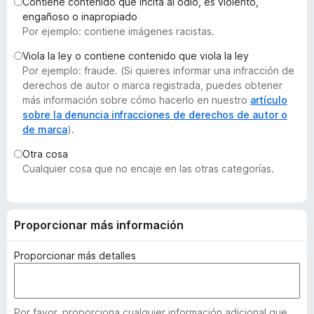
Contiene contenido que incita al odio, es violento,
e
engañoso o inapropiado
n
Por ejemplo: contiene imágenes racistas.
t
Viola la ley o contiene contenido que viola la ley
o
Por ejemplo: fraude. (Si quieres informar una infracción de
s
derechos de autor o marca registrada, puedes obtener
p
más información sobre cómo hacerlo en nuestro
artículo
a
sobre la denuncia infracciones de derechos de autor o
de marca
).
r
a
Otra cosa
F
Cualquier cosa que no encaje en las otras categorías.
i
r
e
Proporcionar más información
f
o
Proporcionar más detalles
x
Por favor, proporciona cualquier información adicional que