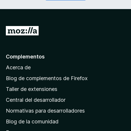
o
r
)
i
d
o
)
I
r
a
l
Complementos
a
Acerca de
p
á
Blog de complementos de Firefox
g
Taller de extensiones
i
Central del desarrollador
n
a
Normativas para desarrolladores
d
Blog de la comunidad
e