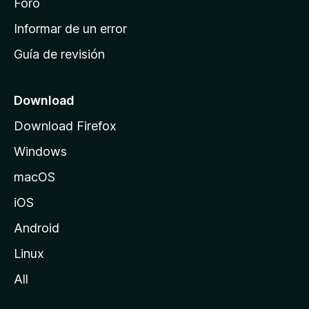
i
Foro
n
Informar de un error
i
Guía de revisión
c
i
o
Download
d
Download Firefox
e
Windows
M
o
macOS
z
iOS
i
l
Android
l
Linux
a
All