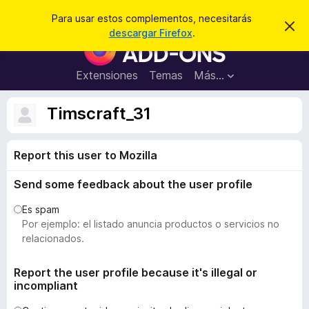
B
Iniciar sesión
Para usar estos complementos, necesitarás
I
u
descargar Firefox
.
g
B
s
n
u
o
c
r
s
Extensiones
Temas
Más...
a
a
c
r
r
e
a
Timscraft_31
s
d
t
e
o
a
Report this user to Mozilla
r
v
i
d
s
Send some feedback about the user profile
e
o
c
Es spam
o
Por ejemplo: el listado anuncia productos o servicios no
m
relacionados.
p
l
Report the user profile because it's illegal or
incompliant
e
m