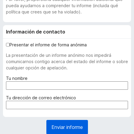
pueda ayudarnos a comprender tu informe (incluida qué
política que crees que se ha violado).
Información de contacto
Presentar el informe de forma anónima
La presentación de un informe anónimo nos impedirá
comunicarnos contigo acerca del estado del informe o sobre
cualquier opción de apelación.
(
Tu nombre
r
e
q
(
Tu dirección de correo electrónico
u
r
e
e
r
q
i
u
Enviar informe
d
e