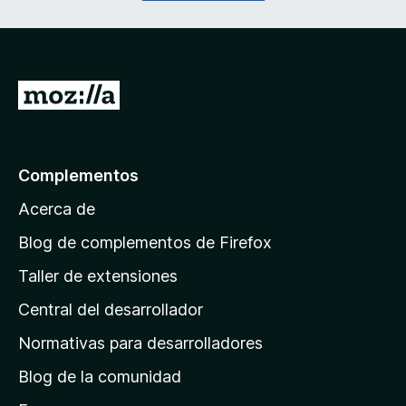
o
r
)
i
d
o
)
I
r
a
l
Complementos
a
Acerca de
p
á
Blog de complementos de Firefox
g
Taller de extensiones
i
Central del desarrollador
n
a
Normativas para desarrolladores
d
Blog de la comunidad
e