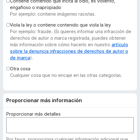
Contiene contenido que incita al odio, es violento,
e
engañoso o inapropiado
n
Por ejemplo: contiene imágenes racistas.
t
Viola la ley o contiene contenido que viola la ley
o
Por ejemplo: fraude. (Si quieres informar una infracción de
s
derechos de autor o marca registrada, puedes obtener
p
más información sobre cómo hacerlo en nuestro
artículo
a
sobre la denuncia infracciones de derechos de autor o
de marca
).
r
a
Otra cosa
F
Cualquier cosa que no encaje en las otras categorías.
i
r
e
Proporcionar más información
f
o
Proporcionar más detalles
x
Por favor, proporciona cualquier información adicional que