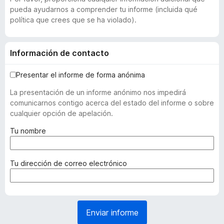
pueda ayudarnos a comprender tu informe (incluida qué
política que crees que se ha violado).
Información de contacto
Presentar el informe de forma anónima
La presentación de un informe anónimo nos impedirá
comunicarnos contigo acerca del estado del informe o sobre
cualquier opción de apelación.
(
Tu nombre
r
e
q
(
Tu dirección de correo electrónico
u
r
e
e
r
q
i
u
Enviar informe
d
e