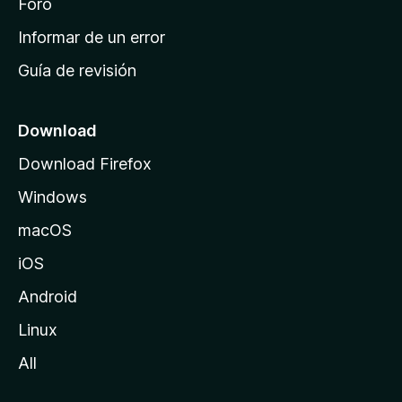
i
Foro
n
Informar de un error
i
Guía de revisión
c
i
o
Download
d
Download Firefox
e
Windows
M
o
macOS
z
iOS
i
l
Android
l
Linux
a
All