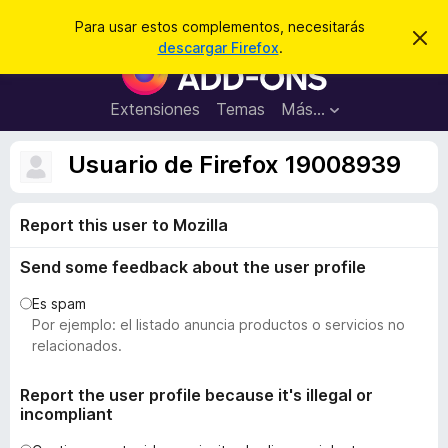
B
Iniciar sesión
Para usar estos complementos, necesitarás
I
u
descargar Firefox
.
g
B
s
n
u
o
c
r
s
Extensiones
Temas
Más...
a
a
c
r
r
e
a
Usuario de Firefox 19008939
s
d
t
e
o
a
Report this user to Mozilla
r
v
i
d
s
Send some feedback about the user profile
e
o
c
Es spam
o
Por ejemplo: el listado anuncia productos o servicios no
m
relacionados.
p
l
Report the user profile because it's illegal or
incompliant
e
m