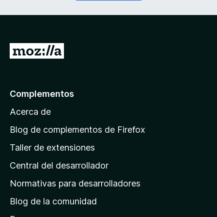
o
r
)
i
d
o
)
I
r
a
l
Complementos
a
Acerca de
p
á
Blog de complementos de Firefox
g
Taller de extensiones
i
Central del desarrollador
n
a
Normativas para desarrolladores
d
Blog de la comunidad
e