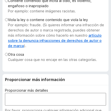
Contiene contenido que incita al odio, es violento,
e
engañoso o inapropiado
n
Por ejemplo: contiene imágenes racistas.
t
Viola la ley o contiene contenido que viola la ley
o
Por ejemplo: fraude. (Si quieres informar una infracción de
s
derechos de autor o marca registrada, puedes obtener
p
más información sobre cómo hacerlo en nuestro
artículo
a
sobre la denuncia infracciones de derechos de autor o
de marca
).
r
a
Otra cosa
F
Cualquier cosa que no encaje en las otras categorías.
i
r
e
Proporcionar más información
f
o
Proporcionar más detalles
x
Por favor, proporciona cualquier información adicional que