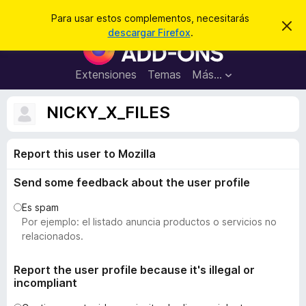
B
Iniciar sesión
Para usar estos complementos, necesitarás
I
u
descargar Firefox
.
g
B
s
n
u
o
c
r
s
Extensiones
Temas
Más...
a
a
c
r
r
e
a
NICKY_X_FILES
s
d
t
e
o
a
Report this user to Mozilla
r
v
i
d
s
Send some feedback about the user profile
e
o
c
Es spam
o
Por ejemplo: el listado anuncia productos o servicios no
m
relacionados.
p
l
Report the user profile because it's illegal or
incompliant
e
m