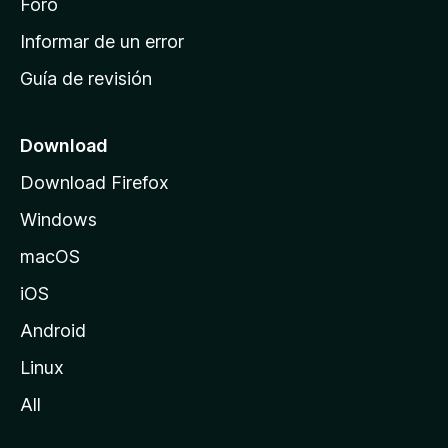
i
Foro
n
Informar de un error
i
Guía de revisión
c
i
o
Download
d
Download Firefox
e
Windows
M
o
macOS
z
iOS
i
l
Android
l
Linux
a
All