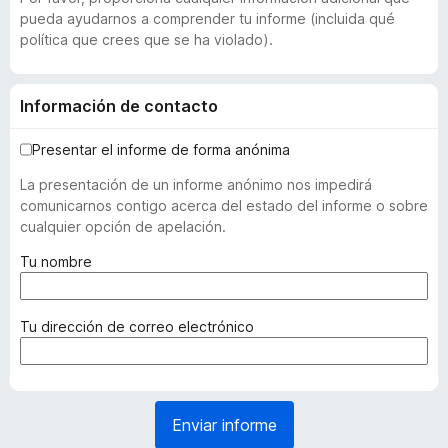
pueda ayudarnos a comprender tu informe (incluida qué
política que crees que se ha violado).
Información de contacto
Presentar el informe de forma anónima
La presentación de un informe anónimo nos impedirá
comunicarnos contigo acerca del estado del informe o sobre
cualquier opción de apelación.
(
Tu nombre
r
e
q
(
Tu dirección de correo electrónico
u
r
e
e
r
q
i
u
Enviar informe
d
e