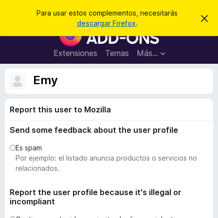
B
Iniciar sesión
Para usar estos complementos, necesitarás
I
u
descargar Firefox
.
g
B
s
n
u
o
c
r
s
Extensiones
Temas
Más...
a
a
c
r
r
e
a
Emy
s
d
t
e
o
a
Report this user to Mozilla
r
v
i
d
s
Send some feedback about the user profile
e
o
c
Es spam
o
Por ejemplo: el listado anuncia productos o servicios no
m
relacionados.
p
l
Report the user profile because it's illegal or
incompliant
e
m