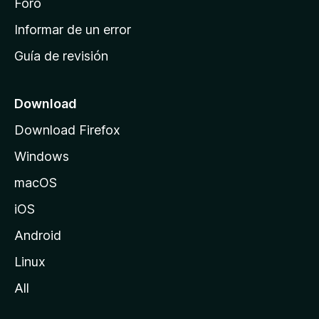
i
Foro
n
Informar de un error
i
Guía de revisión
c
i
o
Download
d
Download Firefox
e
Windows
M
o
macOS
z
iOS
i
l
Android
l
Linux
a
All