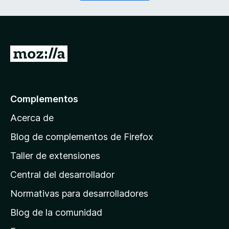
o
r
)
i
d
o
)
I
r
a
l
Complementos
a
Acerca de
p
á
Blog de complementos de Firefox
g
Taller de extensiones
i
Central del desarrollador
n
a
Normativas para desarrolladores
d
Blog de la comunidad
e