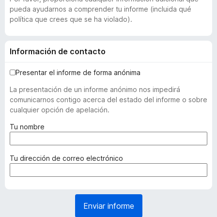
pueda ayudarnos a comprender tu informe (incluida qué
política que crees que se ha violado).
Información de contacto
Presentar el informe de forma anónima
La presentación de un informe anónimo nos impedirá
comunicarnos contigo acerca del estado del informe o sobre
cualquier opción de apelación.
(
Tu nombre
r
e
q
(
Tu dirección de correo electrónico
u
r
e
e
r
q
i
u
Enviar informe
d
e