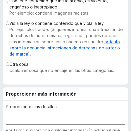
Contiene contenido que incita al odio, es violento,
e
engañoso o inapropiado
n
Por ejemplo: contiene imágenes racistas.
t
Viola la ley o contiene contenido que viola la ley
o
Por ejemplo: fraude. (Si quieres informar una infracción de
s
derechos de autor o marca registrada, puedes obtener
p
más información sobre cómo hacerlo en nuestro
artículo
a
sobre la denuncia infracciones de derechos de autor o
de marca
).
r
a
Otra cosa
F
Cualquier cosa que no encaje en las otras categorías.
i
r
e
Proporcionar más información
f
o
Proporcionar más detalles
x
Por favor, proporciona cualquier información adicional que