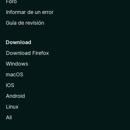
i
Foro
n
Informar de un error
i
Guía de revisión
c
i
o
Download
d
Download Firefox
e
Windows
M
o
macOS
z
iOS
i
l
Android
l
Linux
a
All