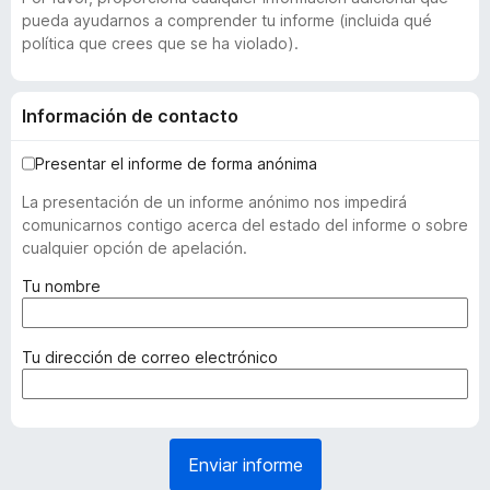
pueda ayudarnos a comprender tu informe (incluida qué
política que crees que se ha violado).
Información de contacto
Presentar el informe de forma anónima
La presentación de un informe anónimo nos impedirá
comunicarnos contigo acerca del estado del informe o sobre
cualquier opción de apelación.
(
Tu nombre
r
e
q
(
Tu dirección de correo electrónico
u
r
e
e
r
q
i
u
Enviar informe
d
e