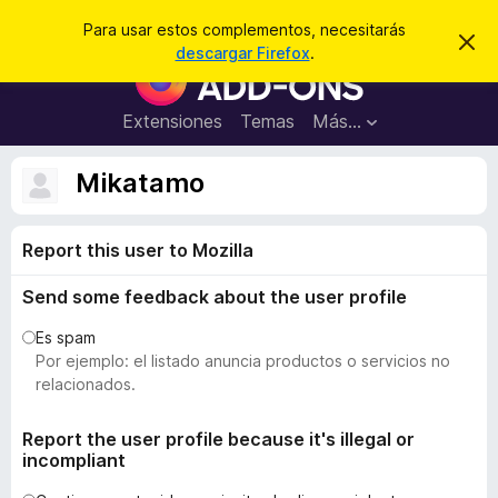
B
Iniciar sesión
Para usar estos complementos, necesitarás
I
u
descargar Firefox
.
g
B
s
n
u
o
c
r
s
Extensiones
Temas
Más...
a
a
c
r
r
e
a
Mikatamo
s
d
t
e
o
a
Report this user to Mozilla
r
v
i
d
s
Send some feedback about the user profile
e
o
c
Es spam
o
Por ejemplo: el listado anuncia productos o servicios no
m
relacionados.
p
l
Report the user profile because it's illegal or
incompliant
e
m