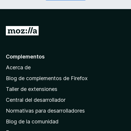
o
r
)
i
d
o
)
I
r
a
l
Complementos
a
Acerca de
p
á
Blog de complementos de Firefox
g
Taller de extensiones
i
Central del desarrollador
n
a
Normativas para desarrolladores
d
Blog de la comunidad
e