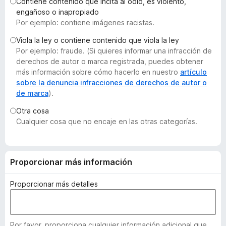
Contiene contenido que incita al odio, es violento,
e
engañoso o inapropiado
n
Por ejemplo: contiene imágenes racistas.
t
Viola la ley o contiene contenido que viola la ley
o
Por ejemplo: fraude. (Si quieres informar una infracción de
s
derechos de autor o marca registrada, puedes obtener
p
más información sobre cómo hacerlo en nuestro
artículo
a
sobre la denuncia infracciones de derechos de autor o
de marca
).
r
a
Otra cosa
F
Cualquier cosa que no encaje en las otras categorías.
i
r
e
Proporcionar más información
f
o
Proporcionar más detalles
x
Por favor, proporciona cualquier información adicional que