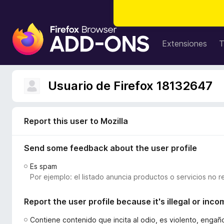
B
u
Extensiones
T
s
c
a
Usuario de Firefox 18132647
d
o
r
Report this user to Mozilla
d
e
Send some feedback about the user profile
c
o
Es spam
m
Por ejemplo: el listado anuncia productos o servicios no r
p
l
Report the user profile because it's illegal or inco
e
m
Contiene contenido que incita al odio, es violento, enga