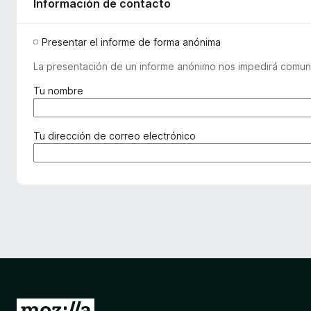
Información de contacto
Presentar el informe de forma anónima
La presentación de un informe anónimo nos impedirá comuni
(
Tu nombre
r
e
q
(
Tu dirección de correo electrónico
u
r
e
e
r
q
i
u
d
e
o
r
)
i
d
o
)
I