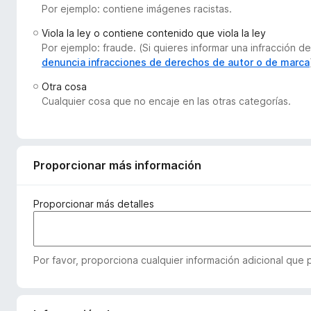
Por ejemplo: contiene imágenes racistas.
e
n
Viola la ley o contiene contenido que viola la ley
t
Por ejemplo: fraude. (Si quieres informar una infracción
o
denuncia infracciones de derechos de autor o de marca
s
Otra cosa
p
Cualquier cosa que no encaje en las otras categorías.
a
r
a
F
Proporcionar más información
i
r
Proporcionar más detalles
e
f
o
Por favor, proporciona cualquier información adicional que
x