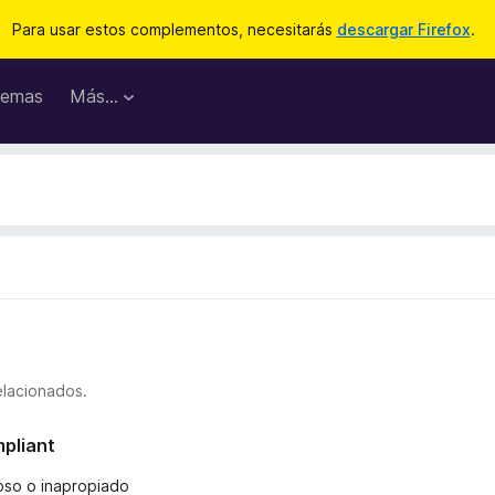
Para usar estos complementos, necesitarás
descargar Firefox
.
emas
Más...
elacionados.
mpliant
ñoso o inapropiado