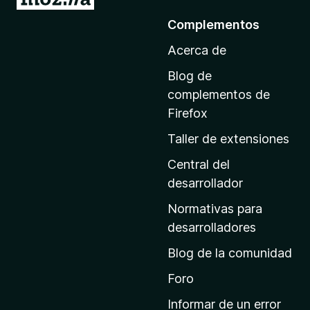
r
Complementos
a
Acerca de
l
a
Blog de
p
complementos de
á
Firefox
g
Taller de extensiones
i
n
Central del
a
desarrollador
d
Normativas para
e
desarrolladores
i
Blog de la comunidad
n
i
Foro
c
Informar de un error