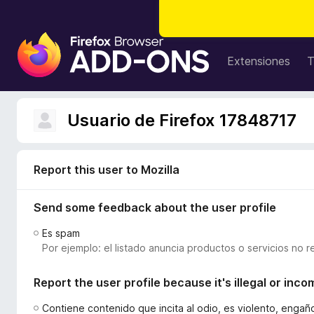
B
u
Extensiones
T
s
c
a
Usuario de Firefox 17848717
d
o
r
Report this user to Mozilla
d
e
Send some feedback about the user profile
c
o
Es spam
m
Por ejemplo: el listado anuncia productos o servicios no r
p
l
Report the user profile because it's illegal or inco
e
m
Contiene contenido que incita al odio, es violento, enga