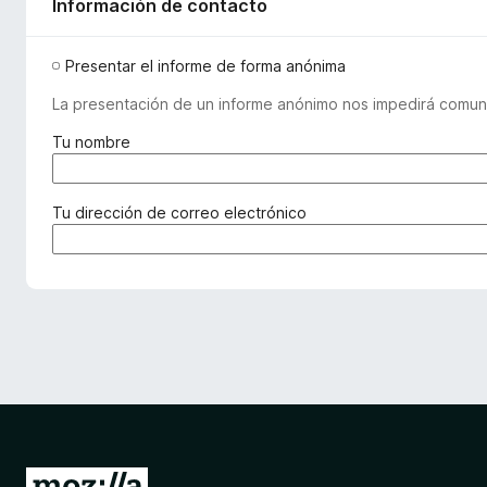
Información de contacto
Presentar el informe de forma anónima
La presentación de un informe anónimo nos impedirá comuni
(
Tu nombre
r
e
q
(
Tu dirección de correo electrónico
u
r
e
e
r
q
i
u
d
e
o
r
)
i
d
o
)
I