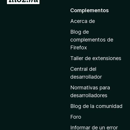
r
Complementos
a
Acerca de
l
a
Blog de
p
complementos de
á
Firefox
g
Taller de extensiones
i
n
Central del
a
desarrollador
d
Normativas para
e
desarrolladores
i
Blog de la comunidad
n
i
Foro
c
Informar de un error