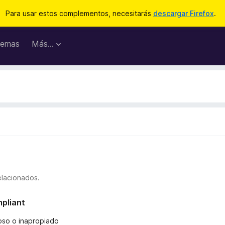
Para usar estos complementos, necesitarás
descargar Firefox
.
emas
Más...
elacionados.
mpliant
ñoso o inapropiado