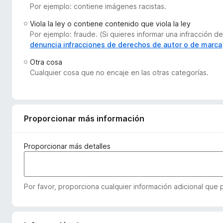
Por ejemplo: contiene imágenes racistas.
e
n
Viola la ley o contiene contenido que viola la ley
t
Por ejemplo: fraude. (Si quieres informar una infracción
o
denuncia infracciones de derechos de autor o de marca
s
Otra cosa
p
Cualquier cosa que no encaje en las otras categorías.
a
r
a
F
Proporcionar más información
i
r
Proporcionar más detalles
e
f
o
Por favor, proporciona cualquier información adicional que
x