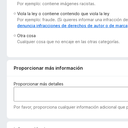
Por ejemplo: contiene imágenes racistas.
e
n
Viola la ley o contiene contenido que viola la ley
t
Por ejemplo: fraude. (Si quieres informar una infracción
o
denuncia infracciones de derechos de autor o de marca
s
Otra cosa
p
Cualquier cosa que no encaje en las otras categorías.
a
r
a
F
Proporcionar más información
i
r
Proporcionar más detalles
e
f
o
Por favor, proporciona cualquier información adicional que
x