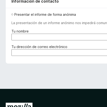
Información de contacto
Presentar el informe de forma anónima
La presentación de un informe anónimo nos impedirá comuni
(
Tu nombre
r
e
q
(
Tu dirección de correo electrónico
u
r
e
e
r
q
i
u
d
e
o
r
)
i
d
o
)
I