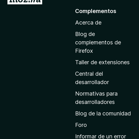
r
Complementos
a
Acerca de
l
a
Blog de
p
complementos de
á
Firefox
g
Taller de extensiones
i
n
Central del
a
desarrollador
d
Normativas para
e
desarrolladores
i
Blog de la comunidad
n
i
Foro
c
Informar de un error