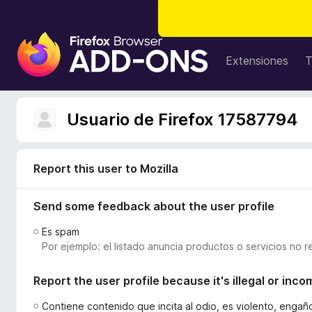
B
u
Extensiones
T
s
c
a
Usuario de Firefox 17587794
d
o
r
Report this user to Mozilla
d
e
Send some feedback about the user profile
c
o
Es spam
m
Por ejemplo: el listado anuncia productos o servicios no r
p
l
Report the user profile because it's illegal or inco
e
m
Contiene contenido que incita al odio, es violento, enga