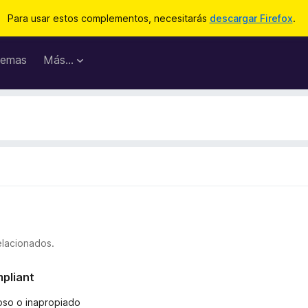
Para usar estos complementos, necesitarás
descargar Firefox
.
emas
Más...
elacionados.
mpliant
ñoso o inapropiado