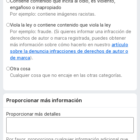
Contiene contenido que incita al odio, es violento,
e
engañoso o inapropiado
n
Por ejemplo: contiene imágenes racistas.
t
Viola la ley o contiene contenido que viola la ley
o
Por ejemplo: fraude. (Si quieres informar una infracción de
s
derechos de autor o marca registrada, puedes obtener
p
más información sobre cómo hacerlo en nuestro
artículo
a
sobre la denuncia infracciones de derechos de autor o
de marca
).
r
a
Otra cosa
F
Cualquier cosa que no encaje en las otras categorías.
i
r
e
Proporcionar más información
f
o
Proporcionar más detalles
x
Por favor, proporciona cualquier información adicional que