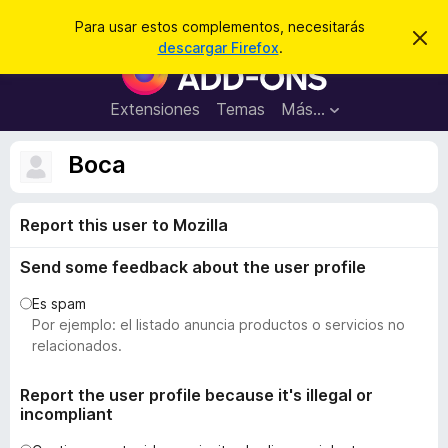
B
Iniciar sesión
Para usar estos complementos, necesitarás
I
u
descargar Firefox
.
g
B
s
n
u
o
c
r
s
Extensiones
Temas
Más...
a
a
c
r
r
e
a
Boca
s
d
t
e
o
a
Report this user to Mozilla
r
v
i
d
s
Send some feedback about the user profile
e
o
c
Es spam
o
Por ejemplo: el listado anuncia productos o servicios no
m
relacionados.
p
l
Report the user profile because it's illegal or
incompliant
e
m