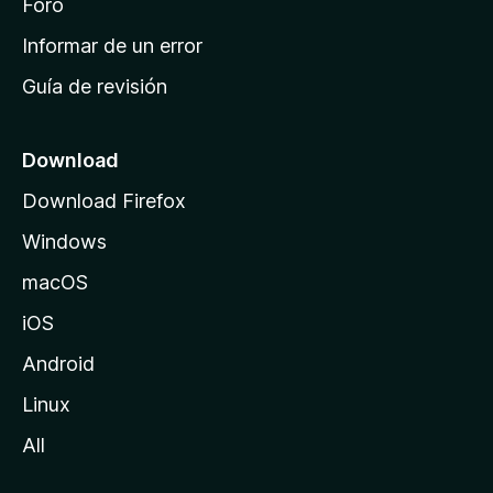
i
Foro
n
Informar de un error
i
Guía de revisión
c
i
o
Download
d
Download Firefox
e
Windows
M
o
macOS
z
iOS
i
l
Android
l
Linux
a
All