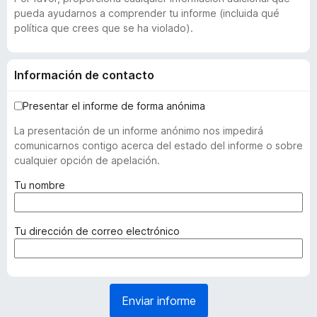
pueda ayudarnos a comprender tu informe (incluida qué
política que crees que se ha violado).
Información de contacto
Presentar el informe de forma anónima
La presentación de un informe anónimo nos impedirá
comunicarnos contigo acerca del estado del informe o sobre
cualquier opción de apelación.
(
Tu nombre
r
e
q
(
Tu dirección de correo electrónico
u
r
e
e
r
q
i
u
Enviar informe
d
e