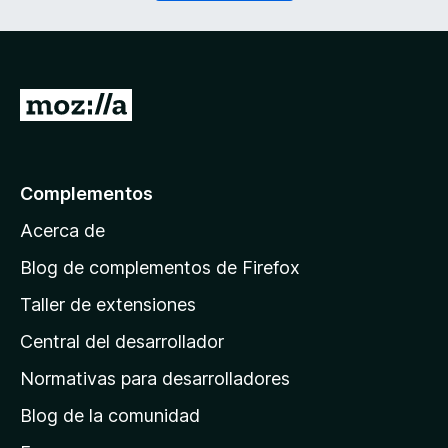
o
r
)
i
d
o
)
I
r
a
l
Complementos
a
Acerca de
p
á
Blog de complementos de Firefox
g
Taller de extensiones
i
Central del desarrollador
n
a
Normativas para desarrolladores
d
Blog de la comunidad
e