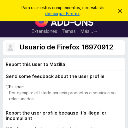
B
Iniciar sesión
Para usar estos complementos, necesitarás
I
u
descargar Firefox
.
g
B
s
n
u
o
c
r
s
Extensiones
Temas
Más...
a
a
c
r
r
e
a
Usuario de Firefox 16970912
s
d
t
e
o
a
Report this user to Mozilla
r
v
i
d
s
Send some feedback about the user profile
e
o
c
Es spam
o
Por ejemplo: el listado anuncia productos o servicios no
m
relacionados.
p
l
Report the user profile because it's illegal or
incompliant
e
m