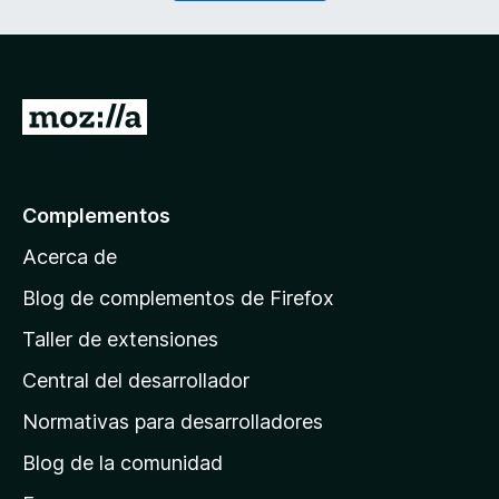
o
r
)
i
d
o
)
I
r
a
l
Complementos
a
Acerca de
p
á
Blog de complementos de Firefox
g
Taller de extensiones
i
Central del desarrollador
n
a
Normativas para desarrolladores
d
Blog de la comunidad
e