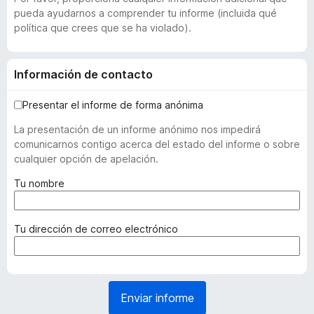
pueda ayudarnos a comprender tu informe (incluida qué
política que crees que se ha violado).
Información de contacto
Presentar el informe de forma anónima
La presentación de un informe anónimo nos impedirá
comunicarnos contigo acerca del estado del informe o sobre
cualquier opción de apelación.
(
Tu nombre
r
e
q
(
Tu dirección de correo electrónico
u
r
e
e
r
q
i
u
Enviar informe
d
e