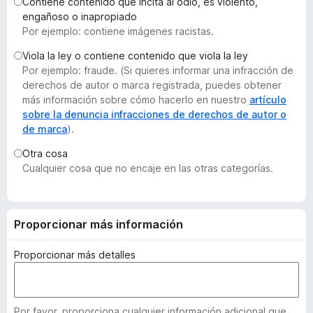
Contiene contenido que incita al odio, es violento,
e
engañoso o inapropiado
n
Por ejemplo: contiene imágenes racistas.
t
Viola la ley o contiene contenido que viola la ley
o
Por ejemplo: fraude. (Si quieres informar una infracción de
s
derechos de autor o marca registrada, puedes obtener
p
más información sobre cómo hacerlo en nuestro
artículo
a
sobre la denuncia infracciones de derechos de autor o
de marca
).
r
a
Otra cosa
F
Cualquier cosa que no encaje en las otras categorías.
i
r
e
Proporcionar más información
f
o
Proporcionar más detalles
x
Por favor, proporciona cualquier información adicional que