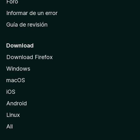
i
Foro
n
Informar de un error
i
Guía de revisión
c
i
o
Download
d
Download Firefox
e
Windows
M
o
macOS
z
iOS
i
l
Android
l
Linux
a
All