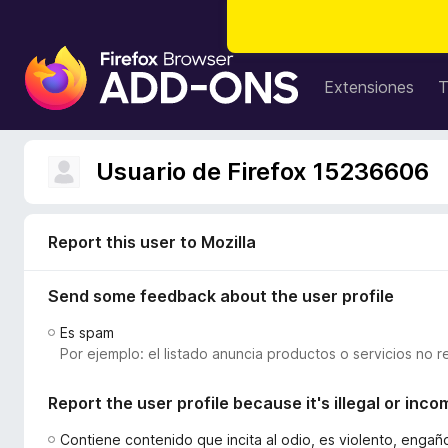
B
u
Extensiones
T
s
c
a
Usuario de Firefox 15236606
d
o
r
Report this user to Mozilla
d
e
Send some feedback about the user profile
c
o
Es spam
m
Por ejemplo: el listado anuncia productos o servicios no r
p
l
Report the user profile because it's illegal or inco
e
m
Contiene contenido que incita al odio, es violento, enga