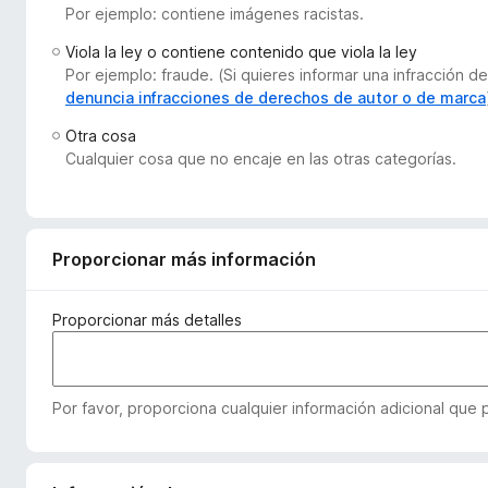
Por ejemplo: contiene imágenes racistas.
e
n
Viola la ley o contiene contenido que viola la ley
t
Por ejemplo: fraude. (Si quieres informar una infracción
o
denuncia infracciones de derechos de autor o de marca
s
Otra cosa
p
Cualquier cosa que no encaje en las otras categorías.
a
r
a
F
Proporcionar más información
i
r
Proporcionar más detalles
e
f
o
Por favor, proporciona cualquier información adicional que
x