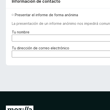
Información de contacto
Presentar el informe de forma anónima
La presentación de un informe anónimo nos impedirá comuni
(
Tu nombre
r
e
q
(
Tu dirección de correo electrónico
u
r
e
e
r
q
i
u
d
e
o
r
)
i
d
o
)
I