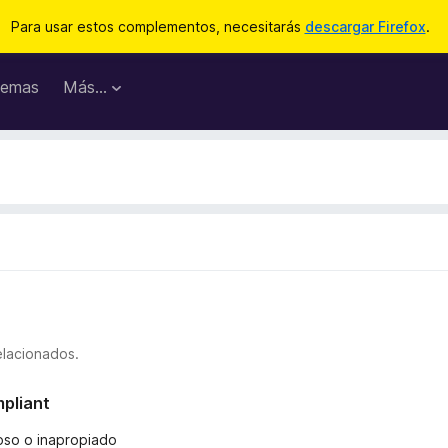
Para usar estos complementos, necesitarás
descargar Firefox
.
emas
Más...
elacionados.
mpliant
ñoso o inapropiado