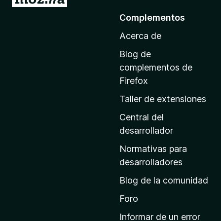
r
Complementos
a
Acerca de
l
a
Blog de
p
complementos de
á
Firefox
g
Taller de extensiones
i
n
Central del
a
desarrollador
d
Normativas para
e
desarrolladores
i
Blog de la comunidad
n
i
Foro
c
Informar de un error