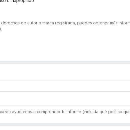
ñoso o inapropiado
 de derechos de autor o marca registrada, puedes obtener más inf
).
 pueda ayudarnos a comprender tu informe (incluida qué política qu