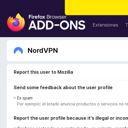
B
u
Extensiones
T
s
c
a
NordVPN
d
o
r
d
Report this user to Mozilla
e
c
Send some feedback about the user profile
o
Es spam
m
Por ejemplo: el listado anuncia productos o servicios no r
p
l
Report the user profile because it's illegal or inco
e
m