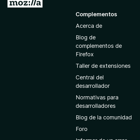
I
r
Complementos
a
Acerca de
l
a
Blog de
p
complementos de
á
Firefox
g
Taller de extensiones
i
n
Central del
a
desarrollador
d
Normativas para
e
desarrolladores
i
Blog de la comunidad
n
i
Foro
c