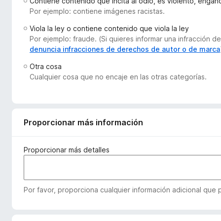
Contiene contenido que incita al odio, es violento, enga
e
Por ejemplo: contiene imágenes racistas.
n
Viola la ley o contiene contenido que viola la ley
t
Por ejemplo: fraude. (Si quieres informar una infracción
o
denuncia infracciones de derechos de autor o de marca
s
Otra cosa
p
Cualquier cosa que no encaje en las otras categorías.
a
r
a
F
Proporcionar más información
i
r
e
Proporcionar más detalles
f
o
x
Por favor, proporciona cualquier información adicional que