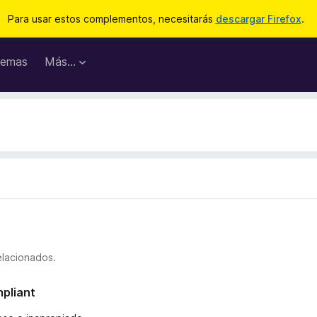
Para usar estos complementos, necesitarás
descargar Firefox
.
emas
Más...
elacionados.
mpliant