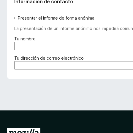
Información de contacto
Presentar el informe de forma anónima
La presentación de un informe anónimo nos impedirá comuni
(
Tu nombre
r
e
q
(
Tu dirección de correo electrónico
u
r
e
e
r
q
i
u
d
e
o
r
)
i
d
o
)
I