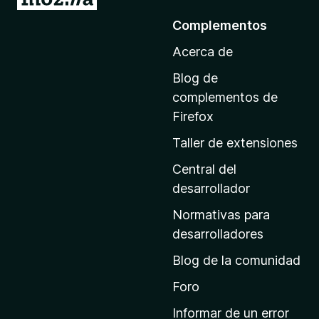
r
Complementos
a
Acerca de
l
a
Blog de
p
complementos de
á
Firefox
g
Taller de extensiones
i
n
Central del
a
desarrollador
d
Normativas para
e
desarrolladores
i
Blog de la comunidad
n
i
Foro
c
Informar de un error