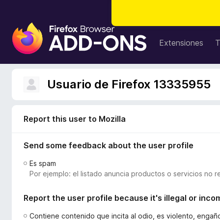
B
u
Extensiones
T
s
c
a
Usuario de Firefox 13335955
d
o
r
Report this user to Mozilla
d
e
Send some feedback about the user profile
c
o
Es spam
m
Por ejemplo: el listado anuncia productos o servicios no r
p
l
Report the user profile because it's illegal or inco
e
m
Contiene contenido que incita al odio, es violento, enga