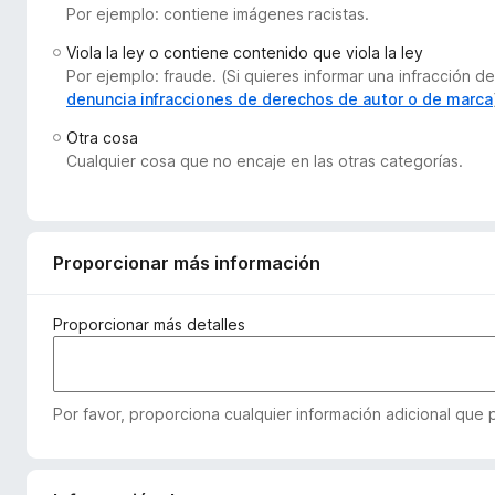
Por ejemplo: contiene imágenes racistas.
e
n
Viola la ley o contiene contenido que viola la ley
t
Por ejemplo: fraude. (Si quieres informar una infracción
o
denuncia infracciones de derechos de autor o de marca
s
Otra cosa
p
Cualquier cosa que no encaje en las otras categorías.
a
r
a
F
Proporcionar más información
i
r
Proporcionar más detalles
e
f
o
Por favor, proporciona cualquier información adicional que
x