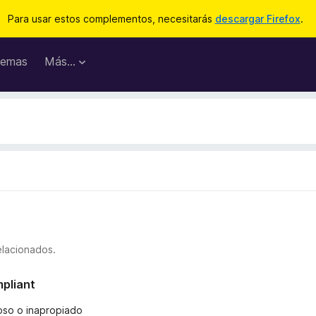
Para usar estos complementos, necesitarás
descargar Firefox
.
emas
Más...
elacionados.
mpliant
ñoso o inapropiado