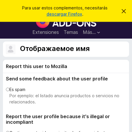
B
Iniciar sesión
Para usar estos complementos, necesitarás
I
u
descargar Firefox
.
g
B
s
n
u
o
c
r
s
Extensiones
Temas
Más...
a
a
c
r
r
e
a
Отображаемое имя
s
d
t
e
o
a
Report this user to Mozilla
r
v
i
d
s
Send some feedback about the user profile
e
o
c
Es spam
o
Por ejemplo: el listado anuncia productos o servicios no
m
relacionados.
p
l
Report the user profile because it's illegal or
incompliant
e
m