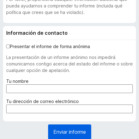
pueda ayudarnos a comprender tu informe (incluida qué
política que crees que se ha violado).
Información de contacto
Presentar el informe de forma anónima
La presentación de un informe anónimo nos impedirá
comunicarnos contigo acerca del estado del informe o sobre
cualquier opción de apelación.
(
Tu nombre
r
e
q
(
Tu dirección de correo electrónico
u
r
e
e
r
q
i
u
Enviar informe
d
e