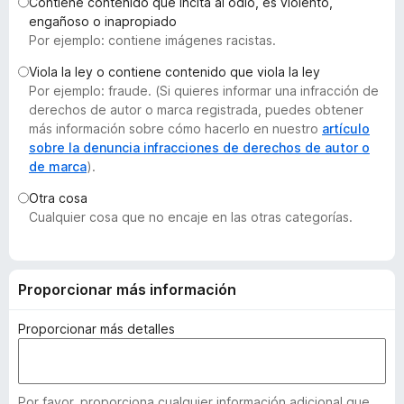
Contiene contenido que incita al odio, es violento,
e
engañoso o inapropiado
n
Por ejemplo: contiene imágenes racistas.
t
Viola la ley o contiene contenido que viola la ley
o
Por ejemplo: fraude. (Si quieres informar una infracción de
s
derechos de autor o marca registrada, puedes obtener
p
más información sobre cómo hacerlo en nuestro
artículo
a
sobre la denuncia infracciones de derechos de autor o
de marca
).
r
a
Otra cosa
F
Cualquier cosa que no encaje en las otras categorías.
i
r
e
Proporcionar más información
f
o
Proporcionar más detalles
x
Por favor, proporciona cualquier información adicional que