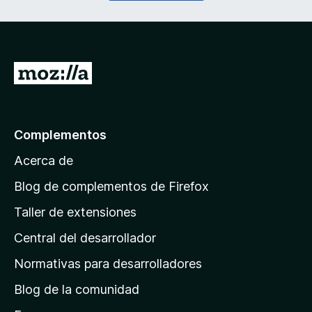
o
r
)
i
d
o
)
I
r
a
l
Complementos
a
Acerca de
p
á
Blog de complementos de Firefox
g
Taller de extensiones
i
Central del desarrollador
n
a
Normativas para desarrolladores
d
Blog de la comunidad
e