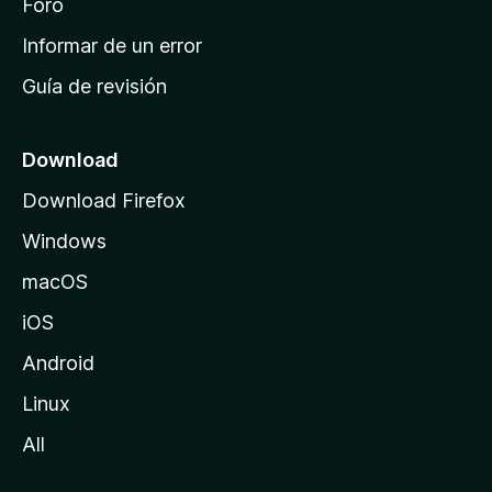
i
Foro
n
Informar de un error
i
Guía de revisión
c
i
o
Download
d
Download Firefox
e
Windows
M
o
macOS
z
iOS
i
l
Android
l
Linux
a
All