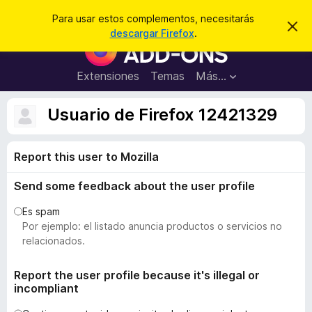
B
Iniciar sesión
Para usar estos complementos, necesitarás
I
u
descargar Firefox
.
g
B
s
n
u
o
c
r
s
Extensiones
Temas
Más...
a
a
c
r
r
e
a
Usuario de Firefox 12421329
s
d
t
e
o
a
Report this user to Mozilla
r
v
i
d
s
Send some feedback about the user profile
e
o
c
Es spam
o
Por ejemplo: el listado anuncia productos o servicios no
m
relacionados.
p
l
Report the user profile because it's illegal or
incompliant
e
m