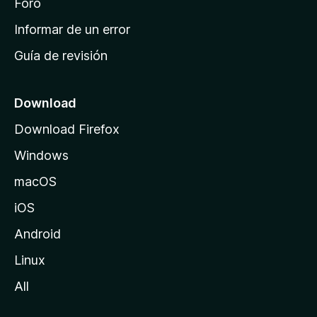
i
Foro
n
Informar de un error
i
Guía de revisión
c
i
o
Download
d
Download Firefox
e
Windows
M
o
macOS
z
iOS
i
l
Android
l
Linux
a
All