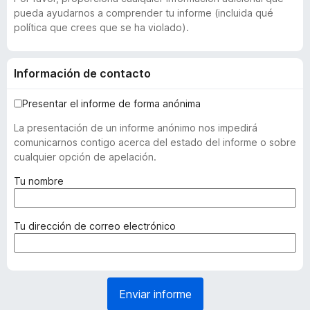
pueda ayudarnos a comprender tu informe (incluida qué
política que crees que se ha violado).
Información de contacto
Presentar el informe de forma anónima
La presentación de un informe anónimo nos impedirá
comunicarnos contigo acerca del estado del informe o sobre
cualquier opción de apelación.
(
Tu nombre
r
e
q
(
Tu dirección de correo electrónico
u
r
e
e
r
q
i
u
Enviar informe
d
e